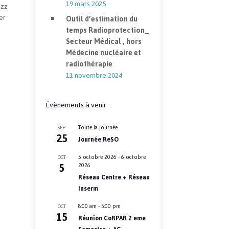
19 mars 2025
izz
er
Outil d’estimation du
temps Radioprotection_
Secteur Médical , hors
Médecine nucléaire et
radiothérapie
11 novembre 2024
Évènements à venir
Toute la journée
SEP
25
Journée ReSO
5 octobre 2026
-
6 octobre
OCT
5
2026
Réseau Centre + Réseau
Inserm
8:00 am
-
5:00 pm
OCT
15
Réunion CoRPAR 2 eme