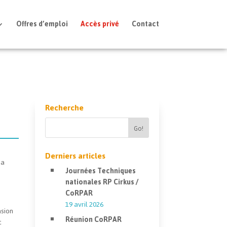
Offres d’emploi
Accès privé
Contact
Recherche
Derniers articles
 a
Journées Techniques
nationales RP Cirkus /
CoRPAR
19 avril 2026
asion
Réunion CoRPAR
c