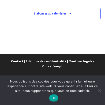
S’abonner au calendrier
Contact
|
Politique de confidentialité
|
Mentions légales
|
Offres d’emploi
Nous utilisons des cookies pour vous garantir la meilleure
expérience sur notre site web. Si vous continuez à utiliser ce
site, nous supposerons que vous en êtes satisfait.
CoRPAR
- Conception
Codapse
OK