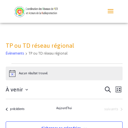
TP ou TD réseau régional
Évènements
TP ou TD réseau régional
Évènements
Aucun résultat trouvé.
Notice
Recherc
Nav
À venir
Recherche
Liste
de
et
Sélectionnez
vue
navigati
une
Évè
de
Évènements
Aujourd’hui
suivants
date.
Évènements
précédents
vues
Évèneme