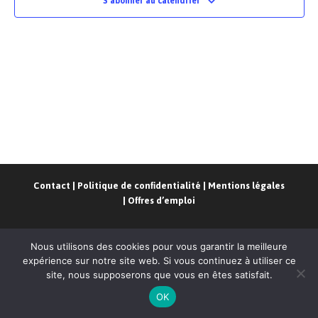
S’abonner au calendrier
Contact
|
Politique de confidentialité
|
Mentions légales
|
Offres d’emploi
Nous utilisons des cookies pour vous garantir la meilleure
expérience sur notre site web. Si vous continuez à utiliser ce
site, nous supposerons que vous en êtes satisfait.
CoRPAR
- Conception
Codapse
OK