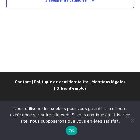
S’abonner au calendrier
Contact
|
Politique de confidentialité
|
Mentions légales
|
Offres d’emploi
Nous utilisons des cookies pour vous garantir la meilleure
expérience sur notre site web. Si vous continuez à utiliser ce
site, nous supposerons que vous en êtes satisfait.
CoRPAR
- Conception
Codapse
OK