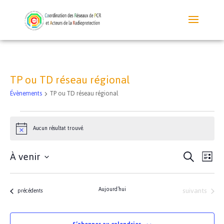
TP ou TD réseau régional
Évènements
TP ou TD réseau régional
Évènements
Aucun résultat trouvé.
Notice
Recherc
Nav
À venir
Recherche
Liste
de
et
Sélectionnez
vue
navigati
une
Évè
de
Évènements
Aujourd’hui
suivants
date.
Évènements
précédents
vues
Évèneme